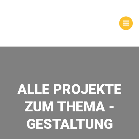
Zum
WEBSITES |
Inhalt
springen
HOMEPAGEGESTALTUNG
| DRESDEN
ALLE PROJEKTE
ZUM THEMA -
GESTALTUNG