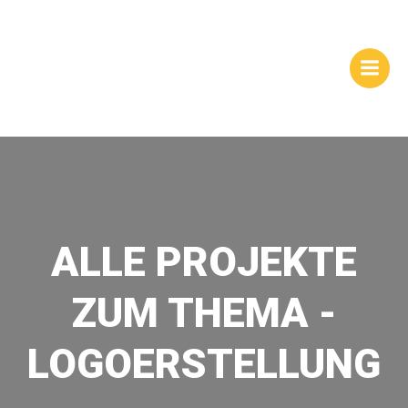
Zum
WEBSITES |
Inhalt
springen
HOMEPAGEGESTALTUNG
| DRESDEN
ALLE PROJEKTE
ZUM THEMA -
LOGOERSTELLUNG