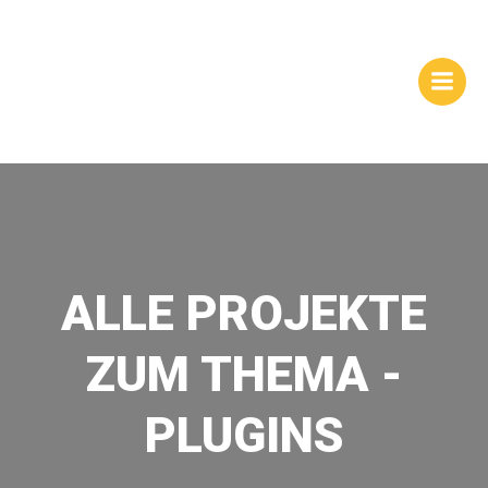
Zum
WEBSITES |
Inhalt
springen
HOMEPAGEGESTALTUNG
| DRESDEN
ALLE PROJEKTE
ZUM THEMA -
PLUGINS