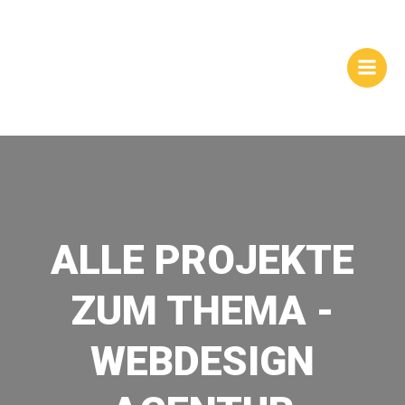
Zum
WEBSITES |
Inhalt
springen
HOMEPAGEGESTALTUNG
| DRESDEN
ALLE PROJEKTE
ZUM THEMA -
WEBDESIGN