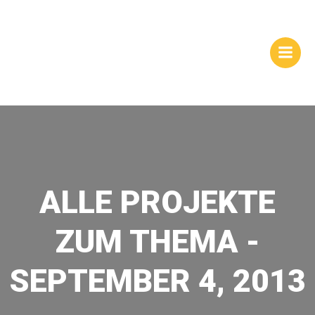
Zum
WEBSITES |
Inhalt
springen
HOMEPAGEGESTALTUNG
| DRESDEN
ALLE PROJEKTE
ZUM THEMA -
SEPTEMBER 4, 2013