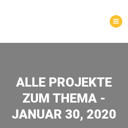
Zum
WEBSITES |
Inhalt
springen
HOMEPAGEGESTALTUNG
| DRESDEN
ALLE PROJEKTE
ZUM THEMA -
JANUAR 30, 2020