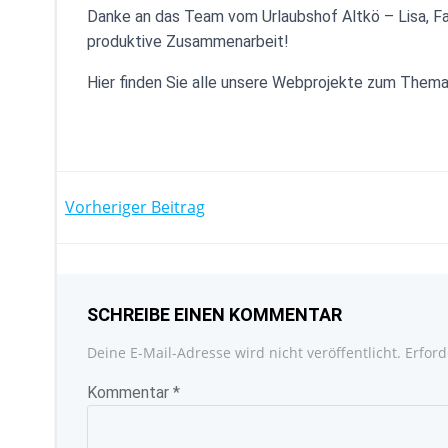
Danke an das Team vom Urlaubshof Altkö – Lisa, Fal
produktive Zusammenarbeit!
Hier finden Sie alle unsere Webprojekte zum Them
POST
Vorheriger Beitrag
NAVIGATION
SCHREIBE EINEN KOMMENTAR
Deine E-Mail-Adresse wird nicht veröffentlicht.
Erford
Kommentar
*