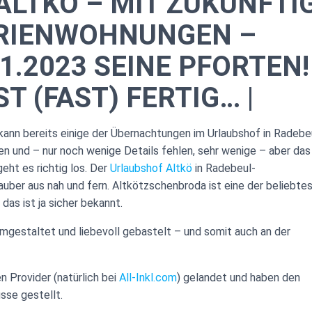
ALTKÖ – MIT ZUKÜNFTI
ERIENWOHNUNGEN –
1.2023 SEINE PFORTEN!
ST (FAST) FERTIG… |
ann bereits einige der Übernachtungen im Urlaubshof in Radebe
n und – nur noch wenige Details fehlen, sehr wenige – aber das
ht es richtig los. Der
Urlaubshof Altkö
in Radebeul-
auber aus nah und fern. Altkötzschenbroda ist eine der beliebte
das ist ja sicher bekannt.
mgestaltet und liebevoll gebastelt – und somit auch an der
n Provider (natürlich bei
All-Inkl.com
) gelandet und haben den
sse gestellt.