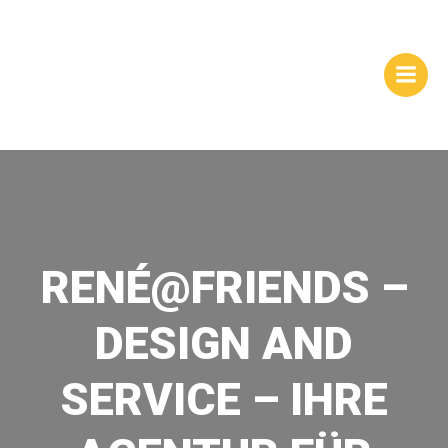
Zum
WEBSITES |
Inhalt
springen
HOMEPAGEGESTALTUNG
| DRESDEN
RENÉ@FRIENDS –
DESIGN AND
SERVICE – IHRE