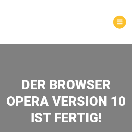
Zum
WEBSITES |
Inhalt
springen
HOMEPAGEGESTALTUNG
| DRESDEN
DER BROWSER
OPERA VERSION 10
IST FERTIG!