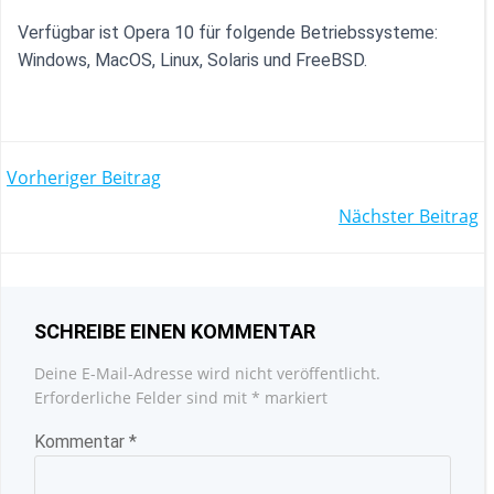
Verfügbar ist Opera 10 für folgende Betriebssysteme:
Windows, MacOS, Linux, Solaris und FreeBSD.
POST
Vorheriger Beitrag
POST
Nächster Beitrag
NAVIGATION
NAVIGATION
SCHREIBE EINEN KOMMENTAR
Deine E-Mail-Adresse wird nicht veröffentlicht.
Erforderliche Felder sind mit
*
markiert
Kommentar
*